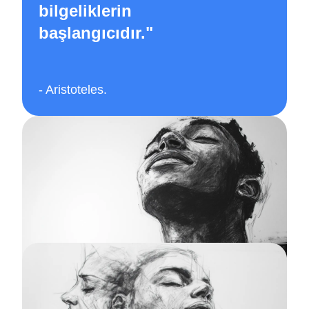
bilgeliklerin
başlangıcıdır.
"
-
Aristoteles
.