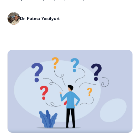
kalıplardan nasıl kurtulabileceğimizi birlikte ele alıyoruz. 🏷️
Anahtar Kelimeler (Etiketler): önyargı, ötekileştirme, psikoloji,
Dr. Fatma Yesilyurt
toplumsal barış, empati, bireysel gelişim, zihinsel dönüşüm,
kültürel farkındalık, ön yargılarla mücadele, insan hakları