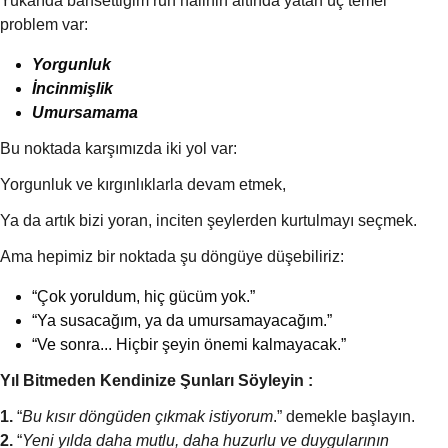
Yukarıda bahsettiğim ruh halinin altında yatan üç temel
problem var:
Yorgunluk
İncinmişlik
Umursamama
Bu noktada karşımızda iki yol var:
Yorgunluk ve kırgınlıklarla devam etmek,
Ya da artık bizi yoran, inciten şeylerden kurtulmayı seçmek.
Ama hepimiz bir noktada şu döngüye düşebiliriz:
“Çok yoruldum, hiç gücüm yok.”
“Ya susacağım, ya da umursamayacağım.”
“Ve sonra... Hiçbir şeyin önemi kalmayacak.”
Yıl Bitmeden Kendinize Şunları Söyleyin :
1.
“
Bu kısır döngüden çıkmak istiyorum
.” demekle başlayın.
2.
“
Yeni yılda daha mutlu, daha huzurlu ve duygularının