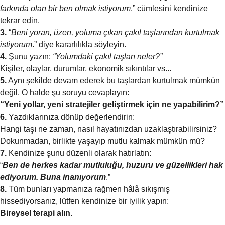
farkında olan bir ben olmak istiyorum
.” cümlesini kendinize
tekrar edin.
3.
“
Beni yoran, üzen, yoluma çıkan çakıl taşlarından kurtulmak
istiyorum
.” diye kararlılıkla söyleyin.
4.
Şunu yazın:
“Yolumdaki çakıl taşları neler?”
Kişiler, olaylar, durumlar, ekonomik sıkıntılar vs...
5.
Aynı şekilde devam ederek bu taşlardan kurtulmak mümkün
değil. O halde şu soruyu cevaplayın:
“Yeni yollar, yeni stratejiler geliştirmek için ne yapabilirim?”
6.
Yazdıklarınıza dönüp değerlendirin:
Hangi taşı ne zaman, nasıl hayatınızdan uzaklaştırabilirsiniz?
Dokunmadan, birlikte yaşayıp mutlu kalmak mümkün mü?
7.
Kendinize şunu düzenli olarak hatırlatın:
“
Ben de herkes kadar mutluluğu, huzuru ve güzellikleri hak
ediyorum. Buna inanıyorum
.”
8.
Tüm bunları yapmanıza rağmen hâlâ sıkışmış
hissediyorsanız, lütfen kendinize bir iyilik yapın:
Bireysel terapi alın.