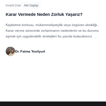
Invalid Date
Akil Sagligi
Karar Vermede Neden Zorluk Yaşarız?
Kaybetme korkusu, mükemmeliyetçilik veya özgüven eksikliği…
Karar verme sürecinde zorlanmanın nedenlerini ve bu durumu
aşmak için uygulanabilir stratejileri bu yazıda bulacaksınız. 🏷️
Anahtar Kelimeler (Etiketler): kararsızlık, karar verme zorluğu,
özgüven eksikliği, mükemmeliyetçilik, psikolojik destek, kişisel
Dr. Fatma Yesilyurt
gelişim, karar alma becerisi, yaşam yönetimi, karar verirken
zorlanmak