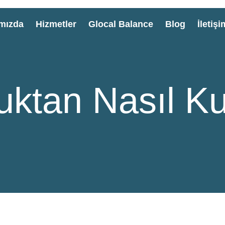
mızda
Hizmetler
Glocal Balance
Blog
İletişi
ktan Nasıl K