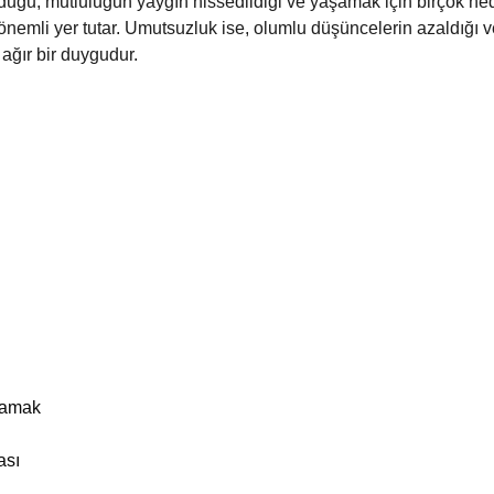
uğu, mutluluğun yaygın hissedildiği ve yaşamak için birçok ned
 önemli yer tutar. Umutsuzluk ise, olumlu düşüncelerin azaldığı
ğır bir duygudur.
mamak
ası