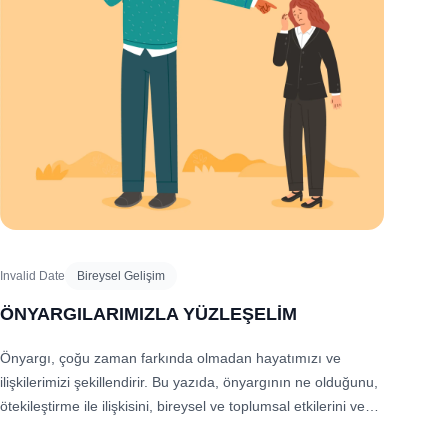
Invalid Date
Bireysel Gelişim
ÖNYARGILARIMIZLA YÜZLEŞELİM
Önyargı, çoğu zaman farkında olmadan hayatımızı ve
ilişkilerimizi şekillendirir. Bu yazıda, önyargının ne olduğunu,
ötekileştirme ile ilişkisini, bireysel ve toplumsal etkilerini ve
bu kalıplardan nasıl kurtulabileceğimizi birlikte ele alıyoruz.