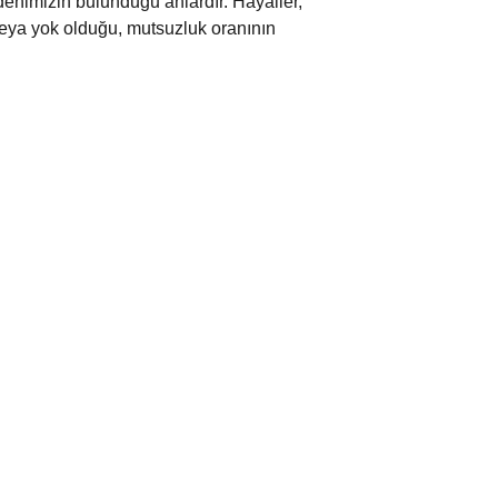
enimizin bulunduğu anlardır. Hayaller,
 veya yok olduğu, mutsuzluk oranının