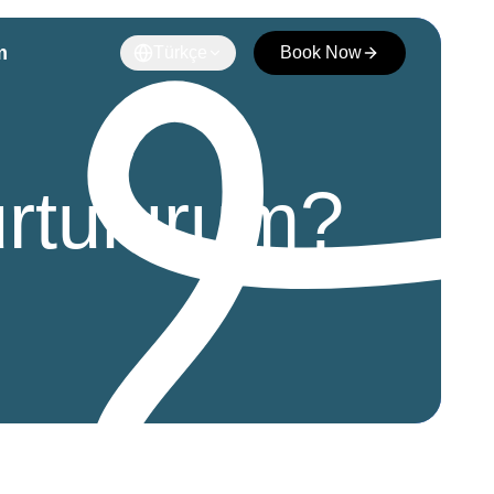
m
Türkçe
Book Now
urtulurum?